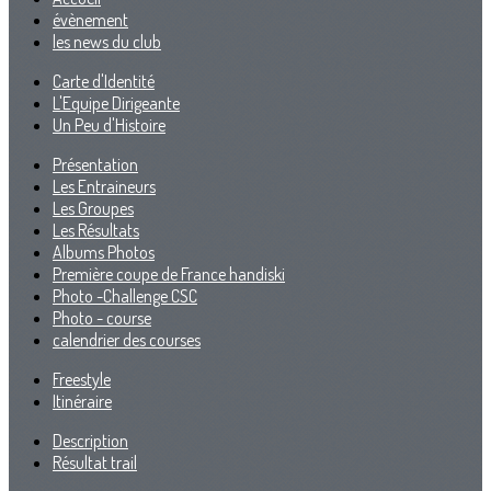
évènement
les news du club
Carte d'Identité
L'Equipe Dirigeante
Un Peu d'Histoire
Présentation
Les Entraineurs
Les Groupes
Les Résultats
Albums Photos
Première coupe de France handiski
Photo -Challenge CSC
Photo - course
calendrier des courses
Freestyle
Itinéraire
Description
Résultat trail