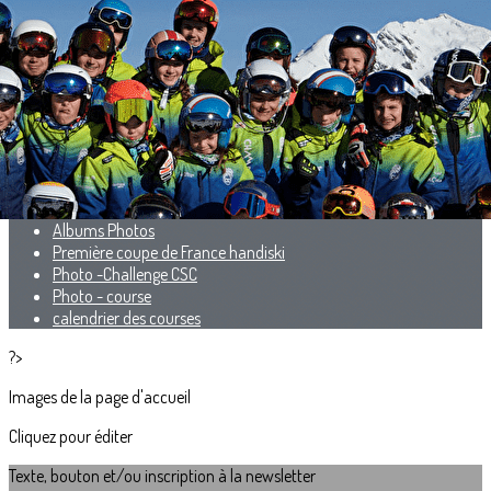
Menu
<
>
Présentation
Les Entraineurs
Les Groupes
Les Résultats
Albums Photos
Première coupe de France handiski
Photo -Challenge CSC
Photo - course
calendrier des courses
?>
Images de la page d'accueil
Cliquez pour éditer
Texte, bouton et/ou inscription à la newsletter