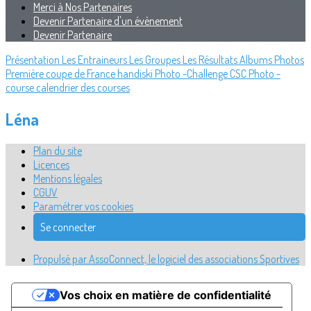
Merci à Nos Partenaires
Devenir Partenaire d'un évènement
Devenir Partenaire
Présentation
Les Entraineurs
Les Groupes
Les Résultats
Albums Photos
Première coupe de France handiski
Photo -Challenge CSC
Photo -
course
calendrier des courses
Léna
Plan du site
Licences
Mentions légales
CGUV
Paramétrer vos cookies
Se connecter
Propulsé par AssoConnect, le logiciel des associations Sportives
Vos choix en matière de confidentialité