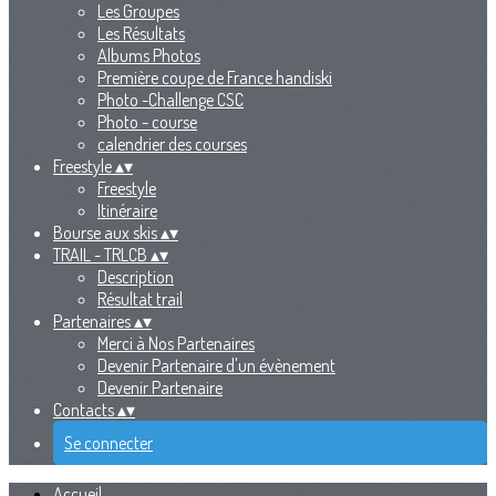
Les Groupes
Les Résultats
Albums Photos
Première coupe de France handiski
Photo -Challenge CSC
Photo - course
calendrier des courses
Freestyle
▴
▾
Freestyle
Itinéraire
Bourse aux skis
▴
▾
TRAIL - TRLCB
▴
▾
Description
Résultat trail
Partenaires
▴
▾
Merci à Nos Partenaires
Devenir Partenaire d'un évènement
Devenir Partenaire
Contacts
▴
▾
Se connecter
Accueil