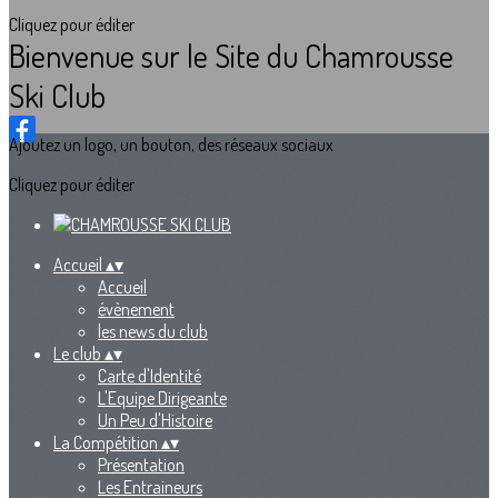
Cliquez pour éditer
Bienvenue sur le Site du Chamrousse
Ski Club
Ajoutez un logo, un bouton, des réseaux sociaux
Cliquez pour éditer
Accueil
▴
▾
Accueil
évènement
les news du club
Le club
▴
▾
Carte d'Identité
L'Equipe Dirigeante
Un Peu d'Histoire
La Compétition
▴
▾
Présentation
Les Entraineurs