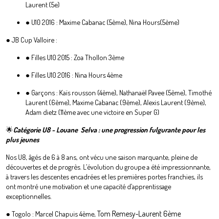
Laurent (5e)
● U10 2016 : Maxime Cabanac (5ème), Nina Hours(5ème)
● JB Cup Valloire :
● Filles U10 2015 : Zoa Thollon 3ème
● Filles U10 2016 : Nina Hours 4ème
● Garçons : Kaïs rousson (4ème), Nathanaël Pavee (5ème), Timothé
Laurent (6ème), Maxime Cabanac (9ème), Alexis Laurent (9ème),
Adam dietz (11ème avec une victoire en Super G)
🌟
Catégorie U8 - Louane Selva : une progression fulgurante pour les
plus jeunes
Nos U8, âgés de 6 à 8 ans, ont vécu une saison marquante, pleine de
découvertes et de progrès. L’évolution du groupe a été impressionnante,
à travers les descentes encadrées et les premières portes franchies, ils
ont montré une motivation et une capacité d’apprentissage
exceptionnelles.
Tom Remesy-Laurent 6ème
● Togolo : Marcel Chapuis 4ème,