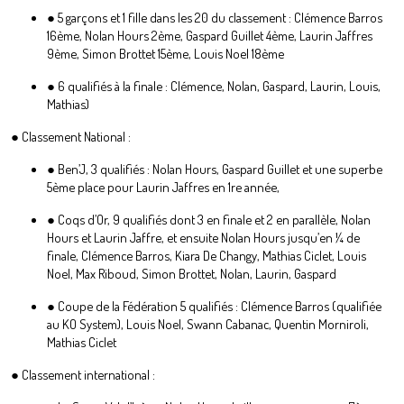
● 5 garçons et 1 fille dans les 20 du classement : Clémence Barros
16ème, Nolan Hours 2ème, Gaspard Guillet 4ème, Laurin Jaffres
9ème, Simon Brottet 15ème, Louis Noel 18ème
● 6 qualifiés à la finale : Clémence, Nolan, Gaspard, Laurin, Louis,
Mathias)
● Classement National :
● Ben’J, 3 qualifiés : Nolan Hours, Gaspard Guillet et une superbe
5ème place pour Laurin Jaffres en 1re année,
● Coqs d’Or, 9 qualifiés dont 3 en finale et 2 en parallèle, Nolan
Hours et Laurin Jaffre, et ensuite Nolan Hours jusqu’en ¼ de
finale, Clémence Barros, Kiara De Changy, Mathias Ciclet, Louis
Noel, Max Riboud, Simon Brottet, Nolan, Laurin, Gaspard
● Coupe de la Fédération 5 qualifiés : Clémence Barros (qualifiée
au KO System), Louis Noel, Swann Cabanac, Quentin Morniroli,
Mathias Ciclet
● Classement international :