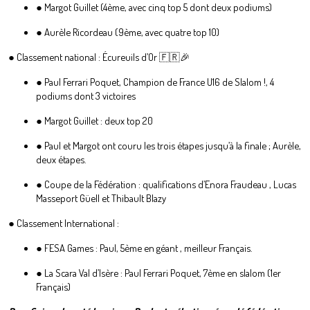
● Margot Guillet (4ème, avec cinq top 5 dont deux podiums)
● Aurèle Ricordeau (9ème, avec quatre top 10)
● Classement national : Écureuils d’Or 🇫🇷🎉
● Paul Ferrari Poquet, Champion de France U16 de Slalom !, 4
podiums dont 3 victoires
● Margot Guillet : deux top 20
● Paul et Margot ont couru les trois étapes jusqu’à la finale ; Aurèle,
deux étapes.
● Coupe de la Fédération : qualifications d’Enora Fraudeau , Lucas
Masseport Güell et Thibault Blazy
● Classement International :
● FESA Games : Paul, 5ème en géant , meilleur Français.
● La Scara Val d’Isère : Paul Ferrari Poquet, 7ème en slalom (1er
Français)