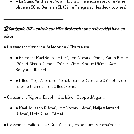
● La Scara, Val d’Isère : Nolan Hours brille encore avec une 7ème
place en SG et 10ème en SL (5ème Français sur les deux courses)
________________________________________
🏆Catégorie U12 - entraîneur Mika Oestreich : une relève déjà bien en
place
● Classement district de Belledonne / Chartreuse :
● Garçons : Maël Rousson (1er), Tom Vonarx (2ème), Martin Brottet
(3ème), Simon Dumont (7ème), Victor Riboud (9ème), Axel
Bouyoud (10ème)
● Filles : Meije Allemand (4ème), Leanne Ricordeau (5ème), Lylou
Salerno (6ème), Eliott Gilles (9ème)
● Classement Régional Dauphiné et Isère - Coupe d’Argent :
● Maël Rousson (2ème), Tom Vonarx (5ème), Meije Allemand
(8ème), Eliott Gilles (10ème)
● Classement national - JB Cup Valloire , les podiums s’enchaînent :