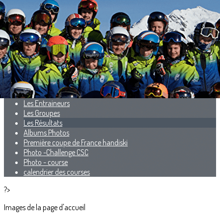
Exporter les lignes sélectionnées
Exporter toutes les colonnes
Exporter uniquement les colonnes affichées
Menu
<
>
Présentation
Les Entraineurs
Les Groupes
Les Résultats
Albums Photos
Première coupe de France handiski
Photo -Challenge CSC
Photo - course
calendrier des courses
?>
Images de la page d'accueil