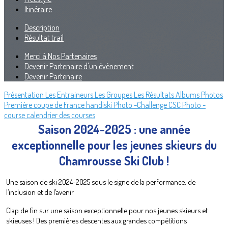
Itinéraire
Description
Résultat trail
Merci à Nos Partenaires
Devenir Partenaire d'un évènement
Devenir Partenaire
Présentation
Les Entraineurs
Les Groupes
Les Résultats
Albums Photos
Première coupe de France handiski
Photo -Challenge CSC
Photo -
course
calendrier des courses
Saison 2024-2025 : une année
exceptionnelle pour les jeunes skieurs du
Chamrousse Ski Club !
Une saison de ski 2024-2025 sous le signe de la performance, de
l’inclusion et de l’avenir
Clap de fin sur une saison exceptionnelle pour nos jeunes skieurs et
skieuses ! Des premières descentes aux grandes compétitions