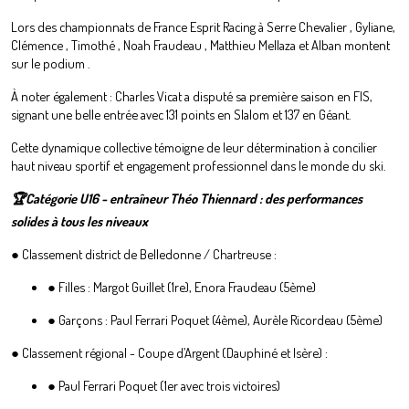
Lors des championnats de France Esprit Racing à Serre Chevalier , Gyliane,
Clémence , Timothé , Noah Fraudeau , Matthieu Mellaza et Alban montent
sur le podium .
À noter également : Charles Vicat a disputé sa première saison en FIS,
signant une belle entrée avec 131 points en Slalom et 137 en Géant.
Cette dynamique collective témoigne de leur détermination à concilier
haut niveau sportif et engagement professionnel dans le monde du ski.
🏆Catégorie U16 - entraîneur Théo Thiennard : des performances
solides à tous les niveaux
● Classement district de Belledonne / Chartreuse :
● Filles : Margot Guillet (1re), Enora Fraudeau (5ème)
● Garçons : Paul Ferrari Poquet (4ème), Aurèle Ricordeau (5ème)
● Classement régional - Coupe d’Argent (Dauphiné et Isère) :
● Paul Ferrari Poquet (1er avec trois victoires)