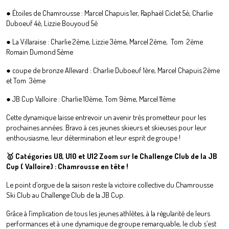
● Étoiles de Chamrousse : Marcel Chapuis 1er, Raphaël Ciclet 5è, Charlie
Duboeuf 4è, Lizzie Bouyoud 5è
● La Villaraise : Charlie 2ème, Lizzie 3ème, Marcel 2ème, Tom 2ème
Romain Dumond 5ème
● coupe de bronze Allevard : Charlie Duboeuf 1ère, Marcel Chapuis 2ème
et Tom 3ème
● JB Cup Valloire : Charlie 10ème, Tom 9ème, Marcel 11ème
Cette dynamique laisse entrevoir un avenir très prometteur pour les
prochaines années. Bravo à ces jeunes skieurs et skieuses pour leur
enthousiasme, leur détermination et leur esprit de groupe !
🥇 Catégories U8, U10 et U12 Zoom sur le Challenge Club de la JB
Cup ( Valloire) : Chamrousse en tête !
Le point d’orgue de la saison reste la victoire collective du Chamrousse
Ski Club au Challenge Club de la JB Cup.
Grâce à l’implication de tous les jeunes athlètes, à la régularité de leurs
performances et à une dynamique de groupe remarquable, le club s’est