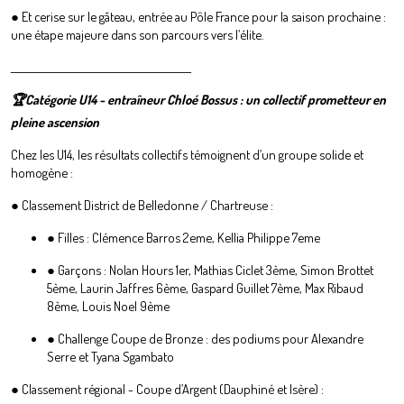
● Et cerise sur le gâteau, entrée au Pôle France pour la saison prochaine :
une étape majeure dans son parcours vers l’élite.
________________________________________
🏆Catégorie U14 - entraîneur Chloé Bossus : un collectif prometteur en
pleine ascension
Chez les U14, les résultats collectifs témoignent d’un groupe solide et
homogène :
● Classement District de Belledonne / Chartreuse :
● Filles : Clémence Barros 2eme, Kellia Philippe 7eme
● Garçons : Nolan Hours 1er, Mathias Ciclet 3ème, Simon Brottet
5ème, Laurin Jaffres 6ème, Gaspard Guillet 7ème, Max Ribaud
8ème, Louis Noel 9ème
● Challenge Coupe de Bronze : des podiums pour Alexandre
Serre et Tyana Sgambato
● Classement régional - Coupe d’Argent (Dauphiné et Isère) :