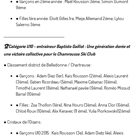
● Garçons en 2ème année : Maël Rousson 3ème, Simon Dumont
9ème
● Filles 1ère année: Eliott Gilles 1re, Meije Allemand 2ème, Lylou
Salerno 3ème
________________________________________
🏆Catégorie U10 - entraîneur Baptiste Gaillot : Une génération dorée et
une victoire collective pour le Chamrousse Ski Club
● Classement district de Belledonne / Chartreuse :
● Garçons : Adam Diez (1er), Kaïs Rousson (2ème), Alexis Laurent
(3ème), Gatien Ricordeau (5ème), Maxime Cabanac (6ème),
Timothé Laurent (8ème), Nathanaël pavée (9ème), Roméo Missud
Barral (10ème)
● Filles : Zoa Thollon (1ère), Nina Hours (3ème), Anna Clor (6ème),
Chloé Roux (10ème), Alix Keravec (11 ème), Yulia Piorkowski(12ème)
● Cristaux de l’Oisans :
● Garçons U10 2015 : Kaïs Rousson (3e), Adam Dietz (4e), Alexis