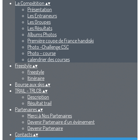
La Compétition
▴
▾
Présentation
Les Entraineurs
Les Groupes
Les Résultats
Albums Photos
Première coupe de France handiski
Photo -Challenge CSC
Photo - course
calendrier des courses
Freestyle
▴
▾
Freestyle
Itinéraire
Bourse aux skis
▴
▾
TRAIL - TRLCB
▴
▾
Description
Résultat trail
Partenaires
▴
▾
Merci à Nos Partenaires
Devenir Partenaire d'un évènement
Devenir Partenaire
Contacts
▴
▾