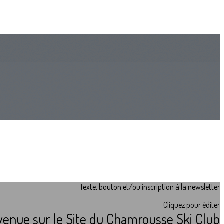
Texte, bouton et/ou inscription à la newsletter
Cliquez pour éditer
venue sur le Site du Chamrousse Ski Club