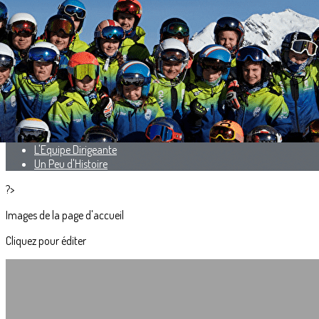
Exporter les lignes sélectionnées
Exporter toutes les colonnes
Exporter uniquement les colonnes affichées
Menu
<
>
Carte d'Identité
L'Equipe Dirigeante
Un Peu d'Histoire
?>
Images de la page d'accueil
Cliquez pour éditer