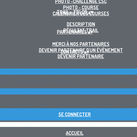
PHOTO -CHALLENGE CSC
PHOTO - COURSE
TRAIL - TRLCB
▴
▾
CALENDRIER DES COURSES
DESCRIPTION
RÉSULTAT TRAIL
PARTENAIRES
▴
▾
MERCI À NOS PARTENAIRES
DEVENIR PARTENAIRE D'UN ÉVÈNEMENT
CONTACTS
▴
▾
DEVENIR PARTENAIRE
SE CONNECTER
ACCUEIL