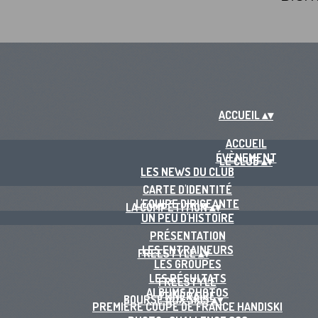
ACCUEIL
▴
▾
ACCUEIL
ÉVÈNEMENT
LE CLUB
▴
▾
LES NEWS DU CLUB
CARTE D'IDENTITÉ
L'EQUIPE DIRIGEANTE
LA COMPÉTITION
▴
▾
UN PEU D'HISTOIRE
PRÉSENTATION
LES ENTRAINEURS
FREESTYLE
▴
▾
LES GROUPES
LES RÉSULTATS
FREESTYLE
ALBUMS PHOTOS
ITINÉRAIRE
BOURSE AUX SKIS
▴
▾
PREMIÈRE COUPE DE FRANCE HANDISKI