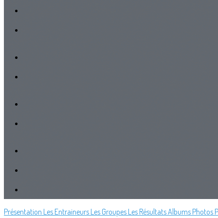
Présentation
Les Entraineurs
Les Groupes
Les Résultats
Albums Photos
P