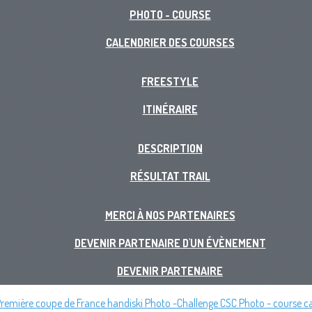
PHOTO - COURSE
CALENDRIER DES COURSES
FREESTYLE
ITINÉRAIRE
DESCRIPTION
RÉSULTAT TRAIL
MERCI À NOS PARTENAIRES
DEVENIR PARTENAIRE D'UN ÉVÈNEMENT
DEVENIR PARTENAIRE
remière coupe de France handiski
Photo -Challenge CSC
Photo - course
c