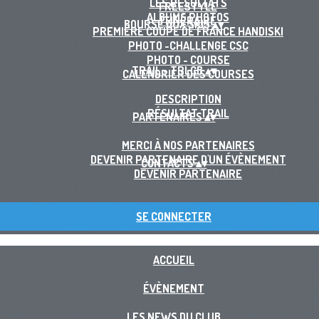
LES RÉSULTATS
FREESTYLE
ALBUMS PHOTOS
ITINÉRAIRE
BOURSE AUX SKIS
▴
▾
PREMIÈRE COUPE DE FRANCE HANDISKI
PHOTO -CHALLENGE CSC
PHOTO - COURSE
TRAIL - TRLCB
▴
▾
CALENDRIER DES COURSES
DESCRIPTION
RÉSULTAT TRAIL
PARTENAIRES
▴
▾
MERCI À NOS PARTENAIRES
DEVENIR PARTENAIRE D'UN ÉVÈNEMENT
CONTACTS
▴
▾
DEVENIR PARTENAIRE
SE CONNECTER
ACCUEIL
ÉVÈNEMENT
LES NEWS DU CLUB