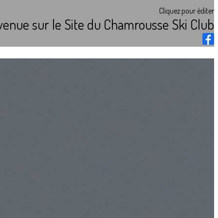
Cliquez pour éditer
venue sur le Site du Chamrousse Ski Club