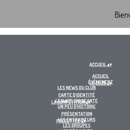
Bien
ACCUEIL
▴
▾
ACCUEIL
ÉVÈNEMENT
LE CLUB
▴
▾
LES NEWS DU CLUB
CARTE D'IDENTITÉ
L'EQUIPE DIRIGEANTE
LA COMPÉTITION
▴
▾
UN PEU D'HISTOIRE
PRÉSENTATION
LES ENTRAINEURS
FREESTYLE
▴
▾
LES GROUPES